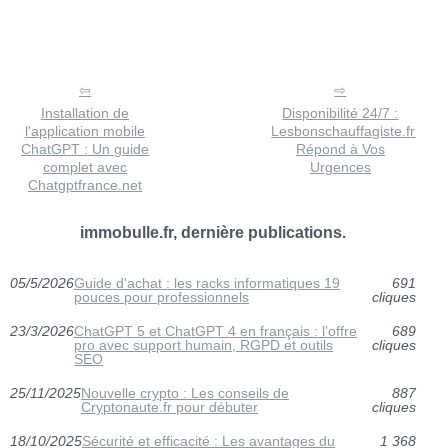
Installation de
Disponibilité 24/7 :
l'application mobile
Lesbonschauffagiste.fr
ChatGPT : Un guide
Répond à Vos
complet avec
Urgences
Chatgptfrance.net
immobulle.fr, dernière publications.
05/5/2026
Guide d'achat : les racks informatiques 19
691
pouces pour professionnels
cliques
23/3/2026
ChatGPT 5 et ChatGPT 4 en français : l’offre
689
pro avec support humain, RGPD et outils
cliques
SEO
25/11/2025
Nouvelle crypto : Les conseils de
887
Cryptonaute.fr pour débuter
cliques
18/10/2025
Sécurité et efficacité : Les avantages du
1 368