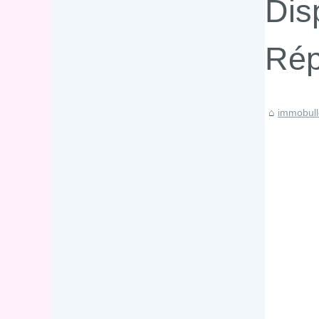
Dis
Rép
immobull