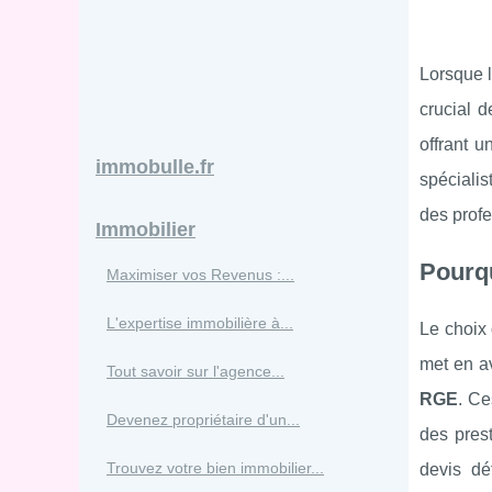
Lorsque l
crucial d
offrant u
immobulle.fr
spécialis
des profe
Immobilier
Pourqu
Maximiser vos Revenus :...
L'expertise immobilière à...
Le choix 
met en av
Tout savoir sur l'agence...
RGE
. Ce
Devenez propriétaire d'un...
des prest
Trouvez votre bien immobilier...
devis dé