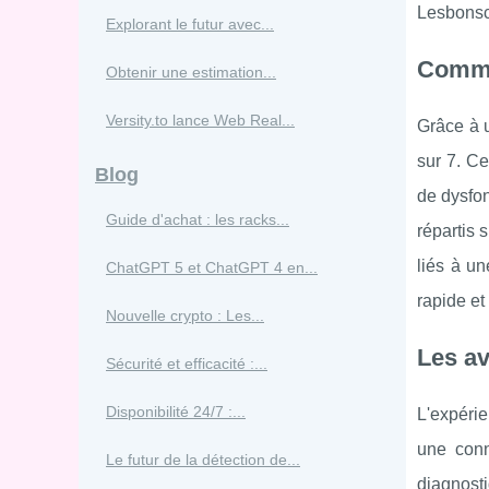
Lesbonsch
Explorant le futur avec...
Commen
Obtenir une estimation...
Versity.to lance Web Real...
Grâce à u
sur 7. Ce
Blog
de dysfon
Guide d'achat : les racks...
répartis 
liés à u
ChatGPT 5 et ChatGPT 4 en...
rapide et
Nouvelle crypto : Les...
Les av
Sécurité et efficacité :...
Disponibilité 24/7 :...
L'expérie
une conn
Le futur de la détection de...
diagnosti