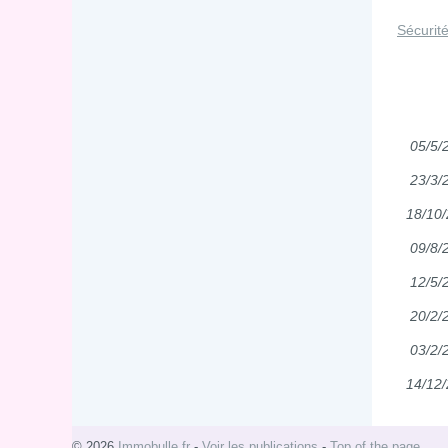
Sécurité
05/5/
23/3/
18/10
09/8/
12/5/
20/2/
03/2/
14/12
© 2026
Immobulle.fr
-
Voir les publications
-
Top of the page