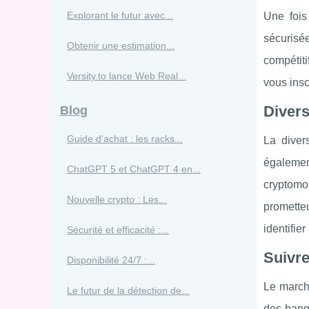
Explorant le futur avec...
Une fois
sécurisée
Obtenir une estimation...
compétiti
Versity.to lance Web Real...
vous insc
Divers
Blog
Guide d'achat : les racks...
La diver
égalemen
ChatGPT 5 et ChatGPT 4 en...
cryptomo
Nouvelle crypto : Les...
promette
identifie
Sécurité et efficacité :...
Suivre
Disponibilité 24/7 :...
Le marché
Le futur de la détection de...
des banqu