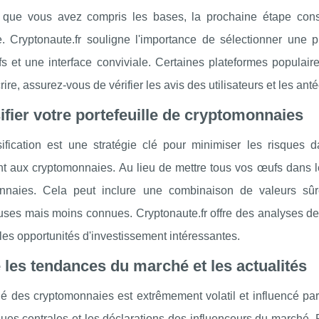
 que vous avez compris les bases, la prochaine étape consis
. Cryptonaute.fr souligne l'importance de sélectionner une pl
fs et une interface conviviale. Certaines plateformes populai
rire, assurez-vous de vérifier les avis des utilisateurs et les an
ifier votre portefeuille de cryptomonnaies
sification est une stratégie clé pour minimiser les risques d
t aux cryptomonnaies. Au lieu de mettre tous vos œufs dans l
nnaies. Cela peut inclure une combinaison de valeurs sûr
uses mais moins connues. Cryptonaute.fr offre des analyses d
r les opportunités d'investissement intéressantes.
 les tendances du marché et les actualités
 des cryptomonnaies est extrêmement volatil et influencé par 
es centrales et les déclarations des influenceurs du marché. P