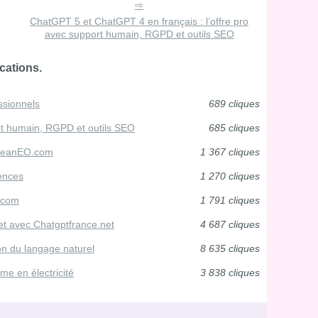
ChatGPT 5 et ChatGPT 4 en français : l’offre pro
avec support humain, RGPD et outils SEO
cations.
ssionnels
689 cliques
rt humain, RGPD et outils SEO
685 cliques
 LeanEO.com
1 367 cliques
gences
1 270 cliques
A.com
1 791 cliques
let avec Chatgptfrance.net
4 687 cliques
on du langage naturel
8 635 cliques
me en électricité
3 838 cliques