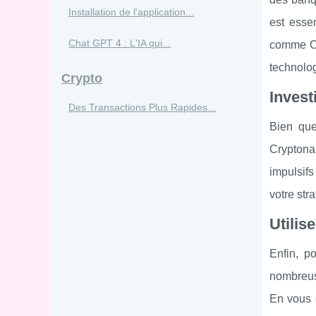
Installation de l'application...
est essen
Chat GPT 4 : L'IA qui...
comme Cry
technolo
Crypto
Inves
Des Transactions Plus Rapides...
Bien que
Cryptonau
impulsif
votre str
Utilis
Enfin, p
nombreuse
En vous 