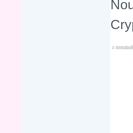
Nou
Cry
immobull