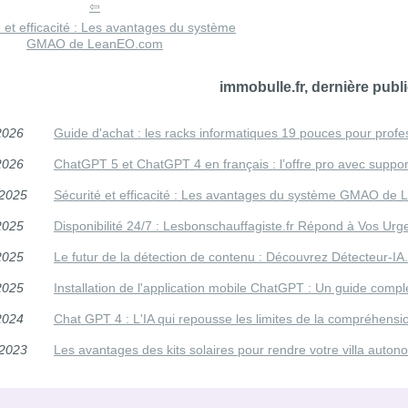
 et efficacité : Les avantages du système
GMAO de LeanEO.com
immobulle.fr, dernière publi
2026
Guide d'achat : les racks informatiques 19 pouces pour profe
2026
ChatGPT 5 et ChatGPT 4 en français : l’offre pro avec suppo
/2025
Sécurité et efficacité : Les avantages du système GMAO de
2025
Disponibilité 24/7 : Lesbonschauffagiste.fr Répond à Vos Ur
2025
Le futur de la détection de contenu : Découvrez Détecteur-I
2025
Installation de l'application mobile ChatGPT : Un guide comp
2024
Chat GPT 4 : L'IA qui repousse les limites de la compréhensi
/2023
Les avantages des kits solaires pour rendre votre villa autono