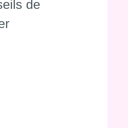
eils de
er