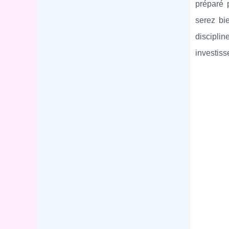
préparé 
serez bi
disciplin
investis